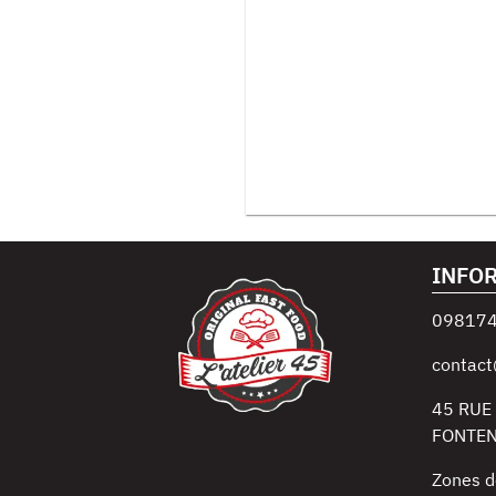
INFO
09817
contact
45 RUE
FONTEN
Zones d